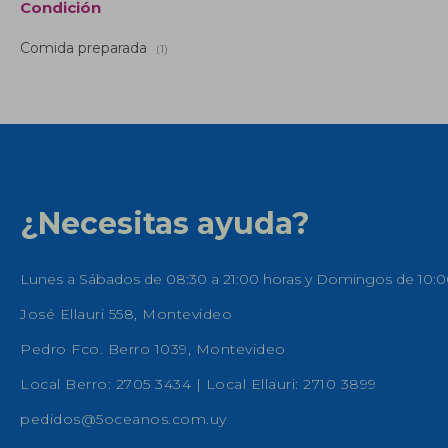
Condición
Comida preparada
(1)
¿Necesitas ayuda?
Lunes a Sábados de 08:30 a 21:00 horas y Domingos de 10:0
José Ellauri 558, Montevideo
Pedro Fco. Berro 1039, Montevideo
Local Berro: 2705 3434 | Local Ellauri: 2710 3899
pedidos@5oceanos.com.uy