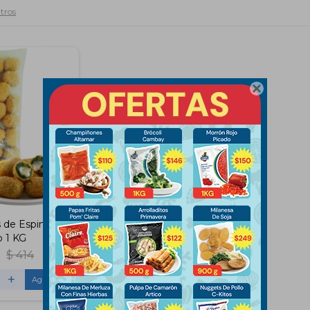
ltros

 de Espinaca y
 1 KG
$
414
+