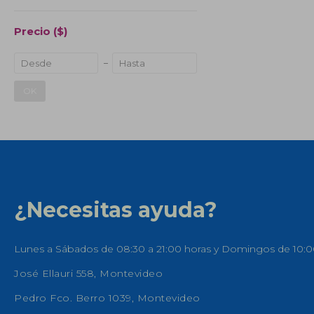
Precio
($)
OK
¿Necesitas ayuda?
Lunes a Sábados de 08:30 a 21:00 horas y Domingos de 10:0
José Ellauri 558, Montevideo
Pedro Fco. Berro 1039, Montevideo