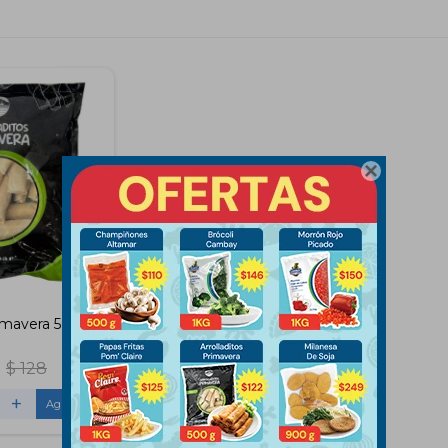

rimavera 500Gs
$
128
+