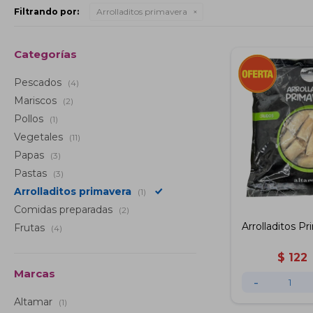
Filtrando por:
Arrolladitos primavera
Categorías
Pescados
(4)
Mariscos
(2)
Pollos
(1)
Vegetales
(11)
Papas
(3)
Pastas
(3)
Arrolladitos primavera
(1)
Comidas preparadas
(2)
Arrolladitos P
Frutas
(4)
$
122
Marcas
-
Altamar
(1)