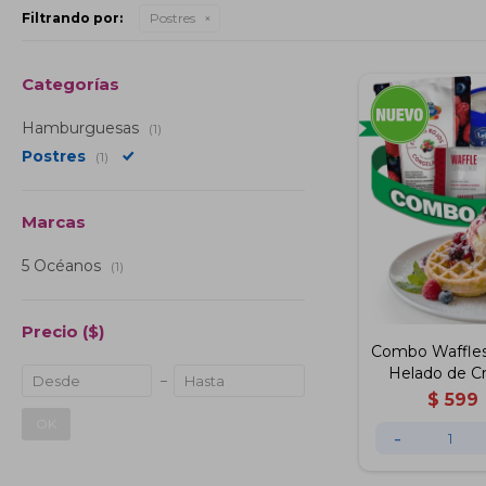
Filtrando por:
Postres
Categorías
Hamburguesas
(1)
Postres
(1)
Marcas
5 Océanos
(1)
Precio
($)
Combo Waffles 
Helado de C
Frutos R
$
599
OK
-