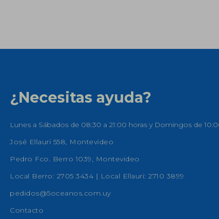
¿Necesitas ayuda?
Lunes a Sábados de 08:30 a 21:00 horas y Domingos de 10:0
José Ellauri 558, Montevideo
Pedro Fco. Berro 1039, Montevideo
Local Berro: 2705 3434 | Local Ellauri: 2710 3899
pedidos@5oceanos.com.uy
Contacto