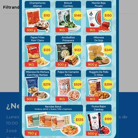
Filtrando por:
Papas
¿Necesitas ayuda?
Lunes a Sábados de 08:30 a 21:00 horas y Domingos de
10:00 a 14:00
José Ellauri 558, Montevideo