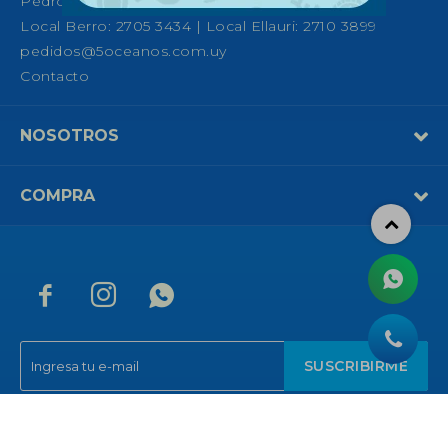
Pedro Fco. Berro 1039, Montevideo
Local Berro: 2705 3434 | Local Ellauri: 2710 3899
pedidos@5oceanos.com.uy
Contacto
NOSOTROS
COMPRA



SUSCRIBIRME