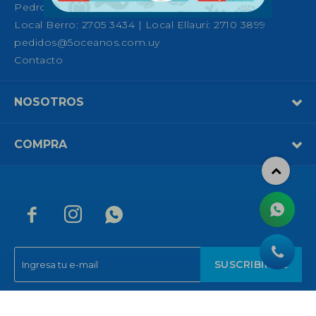
Pedro Fco. Berro 1039, Montevideo
Local Berro: 2705 3434 | Local Ellauri: 2710 3899
pedidos@5oceanos.com.uy
Contacto
NOSOTROS
COMPRA



SUSCRIBIRME