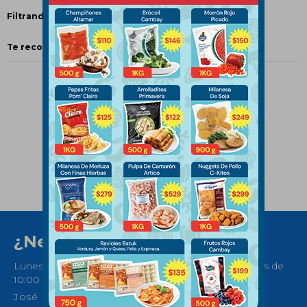
Filtrando por:
Papas
Bastones
Quitar filtros
Te recomendamos quitar:
Papas
¿Necesitas ayuda?
Lunes a Sábados de 08:30 a 21:00 horas y Domingos de
10:00 a 14:00
José Ellauri 558, Montevideo