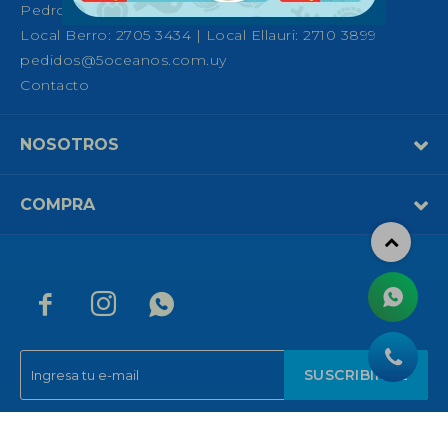
Pedro Fco. Berro 1039, Montevideo
Local Berro: 2705 3434 | Local Ellauri: 2710 3899
pedidos@5oceanos.com.uy
Contacto
NOSOTROS
COMPRA



SUSCRIBIRME