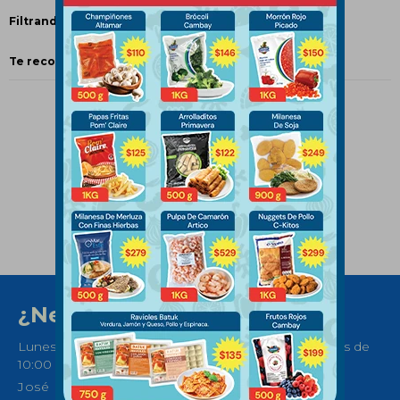
Filtrando por:
Papas
Bastones
Quitar filtros
Te recomendamos quitar:
Papas
¿Necesitas ayuda?
Lunes a Sábados de 08:30 a 21:00 horas y Domingos de
10:00 a 14:00
José Ellauri 558, Montevideo