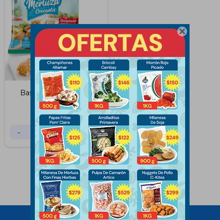

Bastones de Merluza
Artico 300 Grs
$
129
-
+