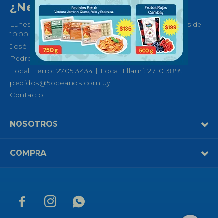
¿Necesitas ayuda?
Lunes a Sábados de 08:30 a 21:00 horas y Domingos de
10:00 a 14:00
José Ellauri 558, Montevideo
Pedro Fco. Berro 1039, Montevideo
Local Berro: 2705 3434 | Local Ellauri: 2710 3899
pedidos@5oceanos.com.uy
Contacto
NOSOTROS
COMPRA


