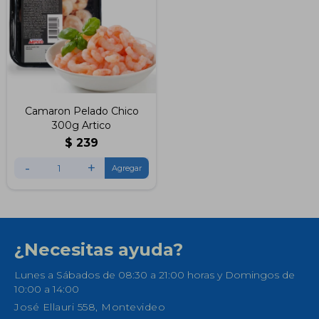
Camaron Pelado Chico
300g Artico
$
239
-
+
¿Necesitas ayuda?
Lunes a Sábados de 08:30 a 21:00 horas y Domingos de
10:00 a 14:00
José Ellauri 558, Montevideo