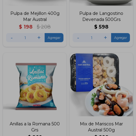
Pulpa de Mejillon 400g
Pulpa de Langostino
Mar Austral
Devenada 500Grs
$
198
$
208
$
598
-
+
-
+
Anillas a la Romana 500
Mix de Mariscos Mar
Grs
Austral 500g