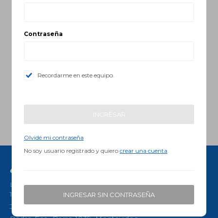
Contraseña
Recordarme en este equipo.
INGRESAR
Olvidé mi contraseña
No soy usuario registrado y quiero
crear una cuenta
.
¿Necesitas ayuda?
Lunes a Sábados de 08:30 a 21:00 horas y Domingos de
10:00 a 14:00
INGRESAR SIN CONTRASEÑA
José Ellauri 558, Montevideo