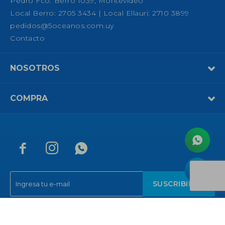
Pedro Fco. Berro 1039, Montevideo
Local Berro: 2705 3434 | Local Ellauri: 2710 3899
pedidos@5oceanos.com.uy
Contacto
NOSOTROS
COMPRA



SUSCRIBIRME