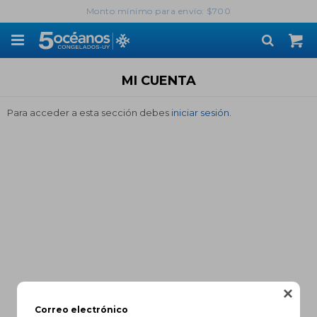
Monto mínimo para envío: $700

MI CUENTA
Para acceder a esta sección debes
iniciar sesión
.

Correo electrónico