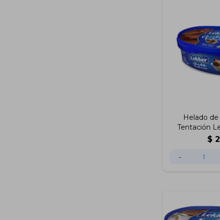
Helado de
Tentación L
$
-