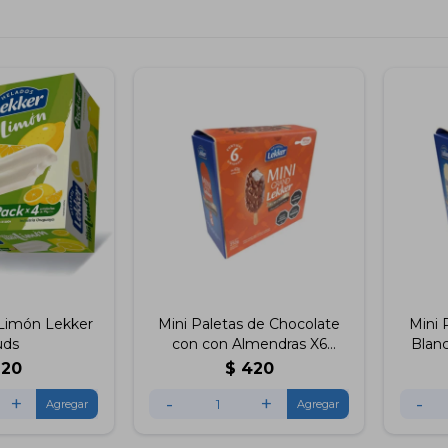
 Limón Lekker
Mini Paletas de Chocolate
Mini 
uds
con con Almendras X6
Blan
Unidades Lekker
220
$
420
+
-
+
-