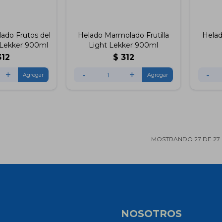
ado Frutos del
Helado Marmolado Frutilla
Helad
 Lekker 900ml
Light Lekker 900ml
312
$
312
+
-
+
-
MOSTRANDO
27
DE
27
NOSOTROS