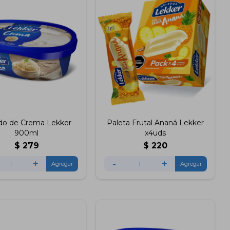
do de Crema Lekker
Paleta Frutal Ananá Lekker
900ml
x4uds
$
279
$
220
+
-
+