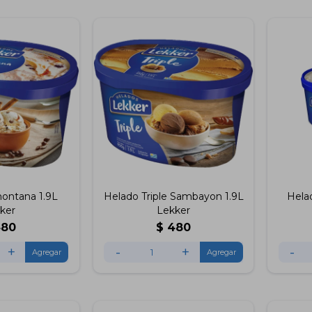
ontana 1.9L
Helado Triple Sambayon 1.9L
Hela
ker
Lekker
480
$
480
+
-
+
-