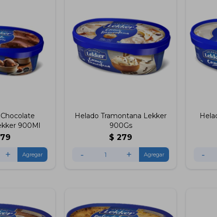
 Chocolate
Helado Tramontana Lekker
Hela
ekker 900Ml
900Gs
279
$
279
+
-
+
-