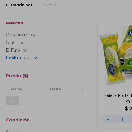
Filtrando por:
Lekker
Marcas
Conaprole
(13)
Crufi
(11)
El Faro
(6)
Lekker
(27)
Precio
($)
Paleta Frutal
OK
x4
$
-
Condición
Adu
(1)