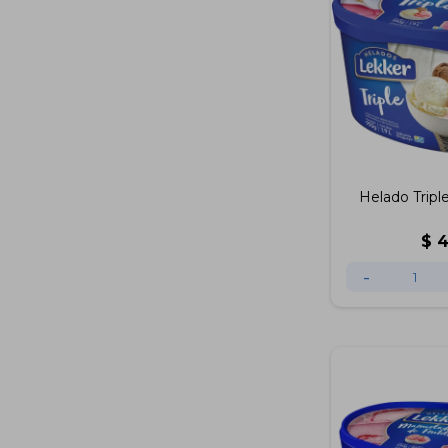
Helado Tripl
$
-