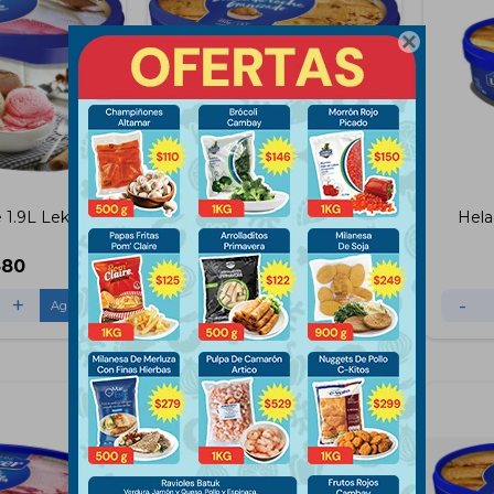

e 1.9L Lekker
Helado Dulce De Leche
Hela
Granizado 1.9L Lekker
480
$
480
+
-
+
-