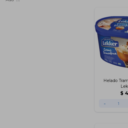
Helado Tram
Lek
$
-