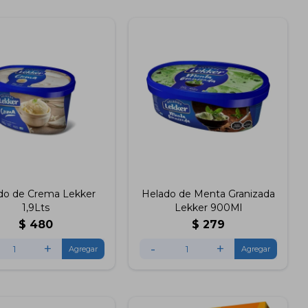
do de Crema Lekker
Helado de Menta Granizada
1,9Lts
Lekker 900Ml
$
480
$
279
+
-
+