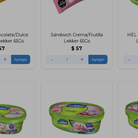
colate/Dulce
Sándwich Crema/Frutilla
HEL
ekker 65Gs
Lekker 65Gs
57
$
57
+
-
+
-