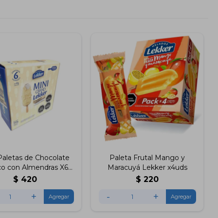
Paletas de Chocolate
Paleta Frutal Mango y
co con Almendras X6
Maracuyá Lekker x4uds
Lekker
$
420
$
220
+
-
+