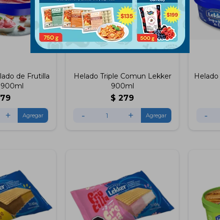
do de Frutilla
Helado Triple Comun Lekker
Helado
 900ml
900ml
279
$
279
+
-
+
-