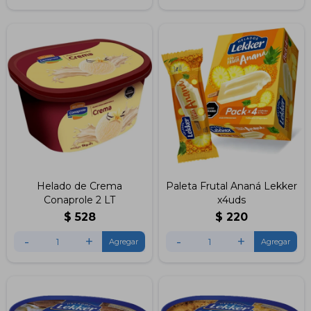
Helado de Crema
Paleta Frutal Ananá Lekker
Conaprole 2 LT
x4uds
$
528
$
220
-
+
-
+