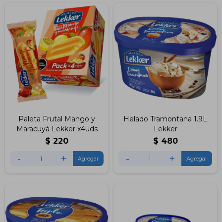
Paleta Frutal Mango y
Helado Tramontana 1.9L
Maracuyá Lekker x4uds
Lekker
$
220
$
480
-
+
-
+