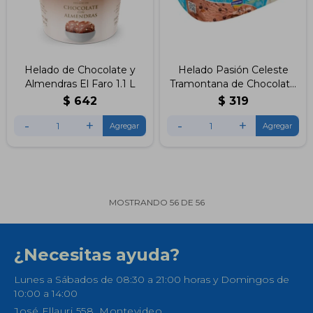
Helado de Chocolate y
Helado Pasión Celeste
Almendras El Faro 1.1 L
Tramontana de Chocolate
y Vainilla 1Lt Conaprole
$
642
$
319
-
+
-
+
MOSTRANDO
56
DE
56
¿Necesitas ayuda?
Lunes a Sábados de 08:30 a 21:00 horas y Domingos de
10:00 a 14:00
José Ellauri 558, Montevideo