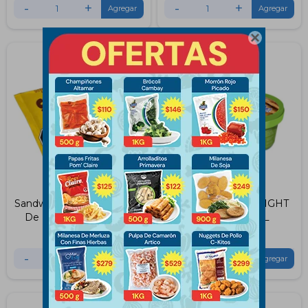
-
+
-
+

Sandwich Chocolate/Dulce
HEL SUPER DDL LIGHT
De Leche Lekker 65Gs
LEKKER 900ML
$
57
$
312
-
+
-
+