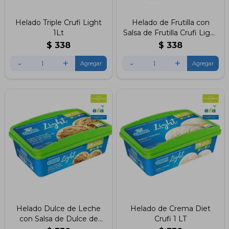
Helado Triple Crufi Light
Helado de Frutilla con
1Lt
Salsa de Frutilla Crufi Light
1L
$
338
$
338
-
+
-
+
Helado Dulce de Leche
Helado de Crema Diet
con Salsa de Dulce de
Crufi 1 LT
Leche Diet Crufi 1Lt