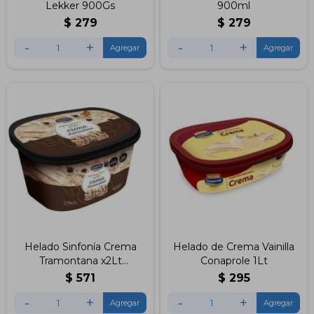
Lekker 900Gs
900ml
$
279
$
279
-
+
-
+
Helado Sinfonía Crema
Helado de Crema Vainilla
Tramontana x2Lt
Conaprole 1Lt
Conaprole
$
571
$
295
-
+
-
+