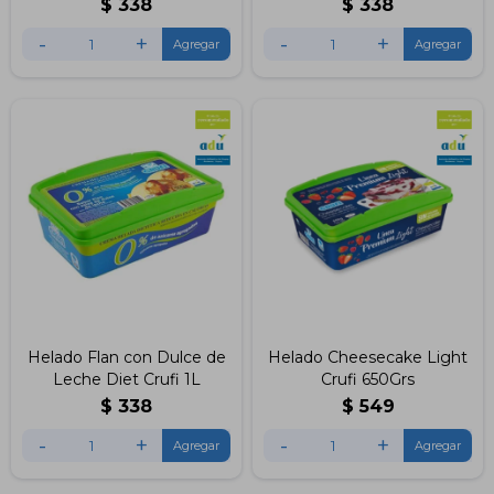
$
338
$
338
-
+
-
+
Helado Flan con Dulce de
Helado Cheesecake Light
Leche Diet Crufi 1L
Crufi 650Grs
$
338
$
549
-
+
-
+