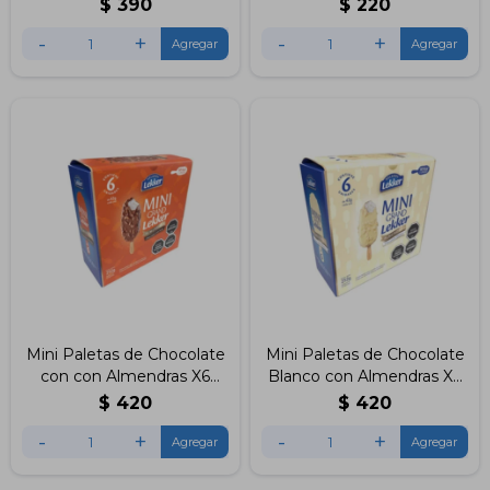
$
390
$
220
-
+
-
+
Mini Paletas de Chocolate
Mini Paletas de Chocolate
con con Almendras X6
Blanco con Almendras X6
Unidades Lekker
Lekker
$
420
$
420
-
+
-
+