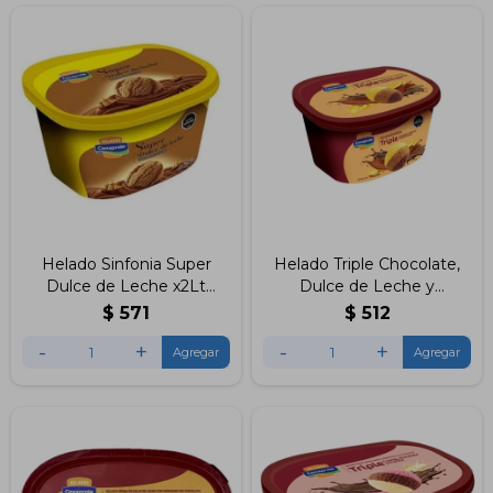
Helado Sinfonia Super
Helado Triple Chocolate,
Dulce de Leche x2Lt
Dulce de Leche y
Conaprole
Sambayon Conaprole 2Lts
$
571
$
512
-
+
-
+