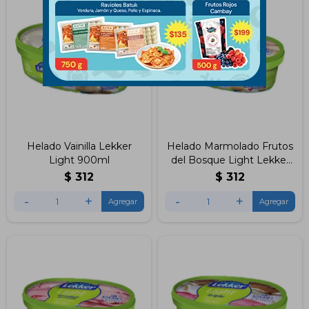
Helado Vainilla Lekker
Helado Marmolado Frutos
Light 900ml
del Bosque Light Lekker
900ml
$
312
$
312
-
+
-
+