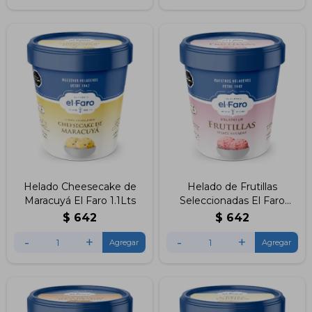
Helado Cheesecake de
Helado de Frutillas
Maracuyá El Faro 1.1Lts
Seleccionadas El Faro
1.1Lts
$
642
$
642
-
+
-
+