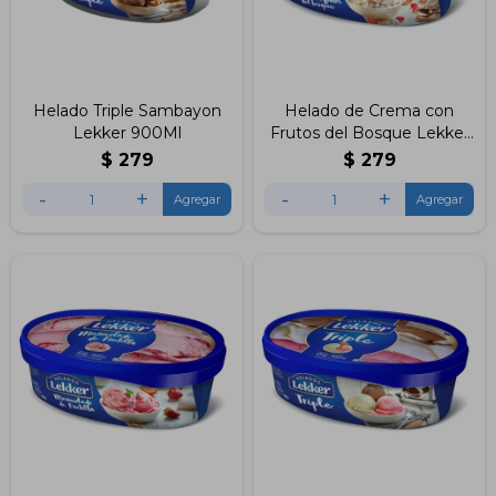
Helado Triple Sambayon
Helado de Crema con
Lekker 900Ml
Frutos del Bosque Lekker
900ml
$
279
$
279
-
+
-
+