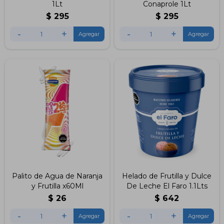
1Lt
Conaprole 1Lt
$
295
$
295
-
+
-
+
Palito de Agua de Naranja
Helado de Frutilla y Dulce
y Frutilla x60Ml
De Leche El Faro 1.1Lts
$
26
$
642
-
+
-
+