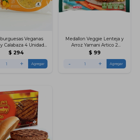
burguesas Veganas
Medallon Veggie Lenteja y
y Calabaza 4 Unidades
Arroz Yamani Artico 2
Manducas
Unidades
$
294
$
99
+
-
+