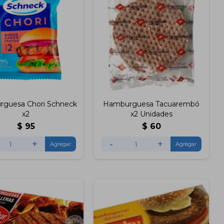
guesa Chori Schneck
Hamburguesa Tacuarembó
x2
x2 Unidades
$
95
$
60
+
-
+