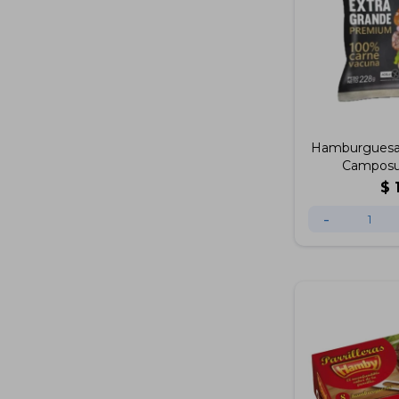
Hamburguesa 
Camposu
$
-