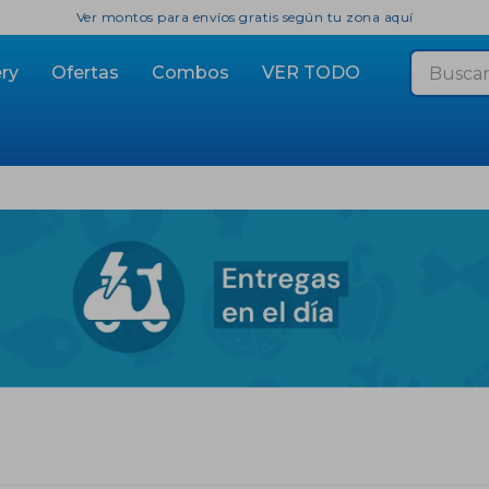
Ver montos para envíos gratis según tu zona aquí
ry
Ofertas
Combos
VER TODO