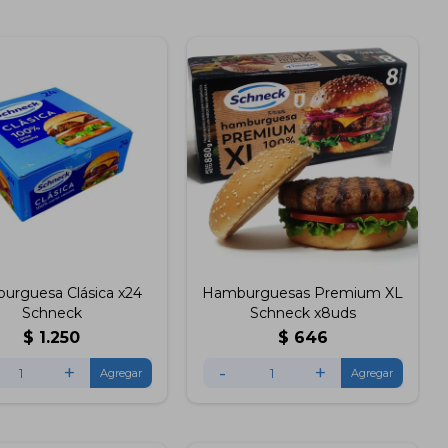
urguesa Clásica x24
Hamburguesas Premium XL
Schneck
Schneck x8uds
$
1.250
$
646
+
-
+