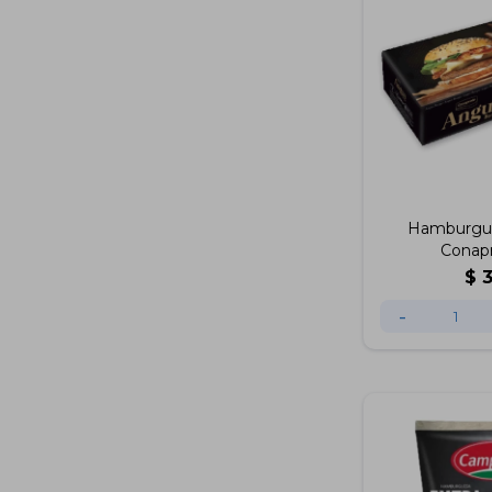
Hamburgu
Conapr
$
-