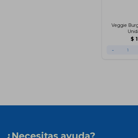
Veggie Burg
Unid
$
-
¿Necesitas ayuda?