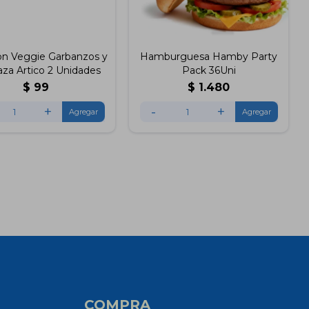
on Veggie Garbanzos y
Hamburguesa Hamby Party
aza Artico 2 Unidades
Pack 36Uni
$
99
$
1.480
+
-
+
COMPRA