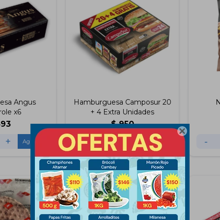
esa Angus
Hamburguesa Camposur 20
N
ole x6
+ 4 Extra Unidades
393
$
950

+
-
+
-