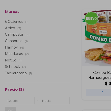
Marcas
5 Océanos
(1)
Artico
(3)
CampoSur
(4)
Conaprole
(1)
Hamby
(4)
Manducas
(2)
NotCo
(1)
Schneck
(7)
Combo Bur
Tacuarembo
(1)
Hamburguesa
tortuga x6ud, P
$
Precio
($)
-
OK