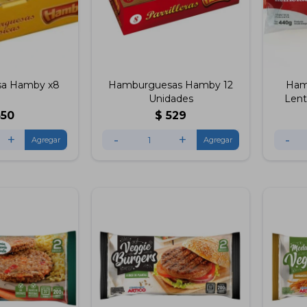
a Hamby x8
Hamburguesas Hamby 12
Ham
Unidades
Lent
350
$
529
+
-
+
-