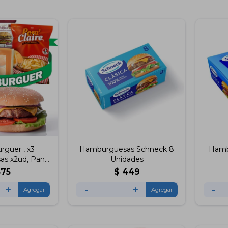
guer , x3
Hamburguesas Schneck 8
Hamb
s x2ud, Pan
Unidades
apas Fritas 1kg
375
$
449
+
-
+
-