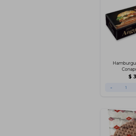
Hamburgu
Conapr
$
-