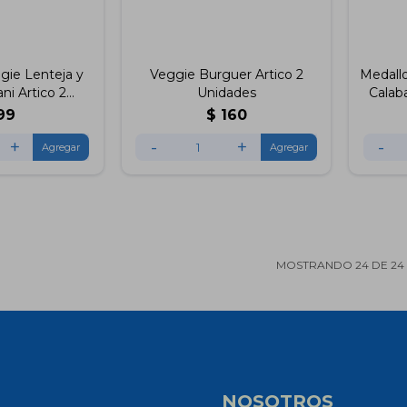
gie Lenteja y
Veggie Burguer Artico 2
Medall
ni Artico 2
Unidades
Calab
ades
99
$
160
+
-
+
-
MOSTRANDO
24
DE
24
NOSOTROS