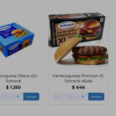
urguesa Clásica x24
Hamburguesas Premium XL
Schneck
Schneck x8uds
$
1.250
$
646
+
-
+