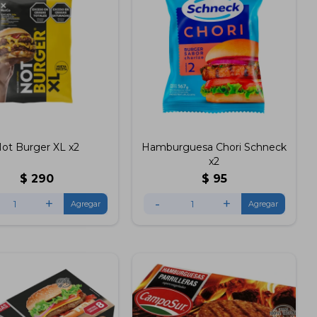
ot Burger XL x2
Hamburguesa Chori Schneck
x2
$
290
$
95
+
-
+