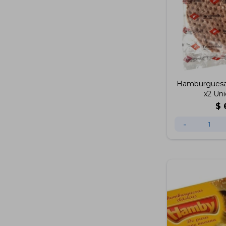
Hamburguesa
x2 Un
$
-