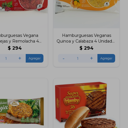
burguesas Vegana
Hamburguesas Veganas
ejas y Remolacha 4
Quinoa y Calabaza 4 Unidades
Unidades
Manducas
$
294
$
294
+
-
+