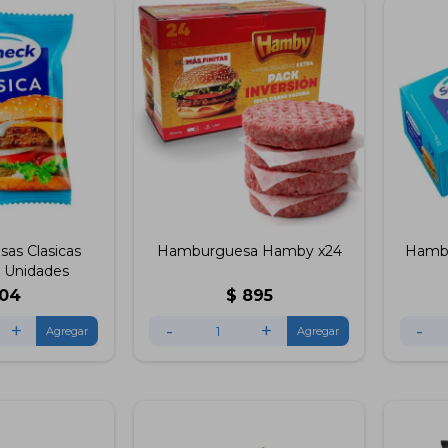
as Clasicas
Hamburguesa Hamby x24
Hambu
 Unidades
104
$
895
+
-
+
-