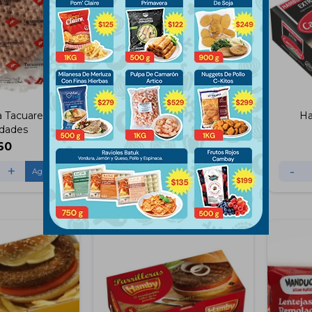
 Tacuarembó
Hamburguesa Extra Grande
Ha
idades
Camposur X2 Uds
60
$
115
+
-
+
-