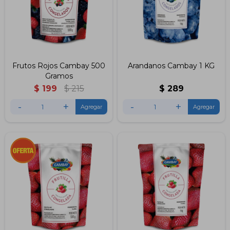
Frutos Rojos Cambay 500
Arandanos Cambay 1 KG
Gramos
$
199
$
215
$
289
-
+
-
+