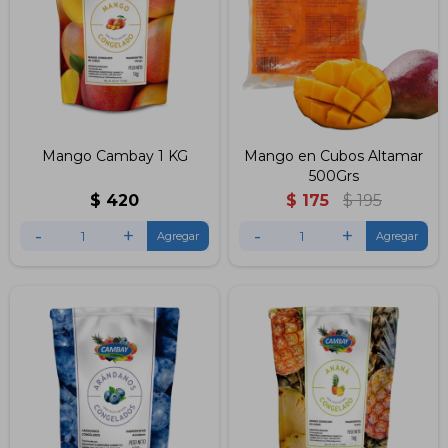
Mango Cambay 1 KG
Mango en Cubos Altamar
500Grs
$
420
$
175
$
195
-
+
-
+