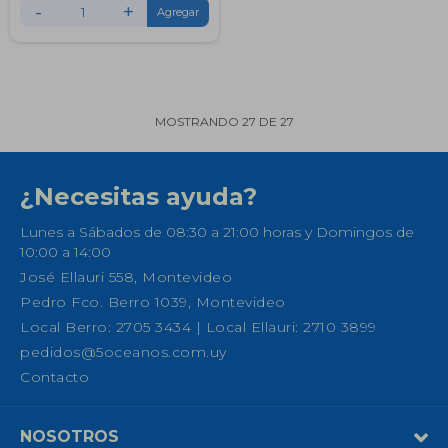
-
+
MOSTRANDO
27
DE
27
¿Necesitas ayuda?
Lunes a Sábados de 08:30 a 21:00 horas y Domingos de
10:00 a 14:00
José Ellauri 558, Montevideo
Pedro Fco. Berro 1039, Montevideo
Local Berro: 2705 3434 | Local Ellauri: 2710 3899
pedidos@5oceanos.com.uy
Contacto
NOSOTROS