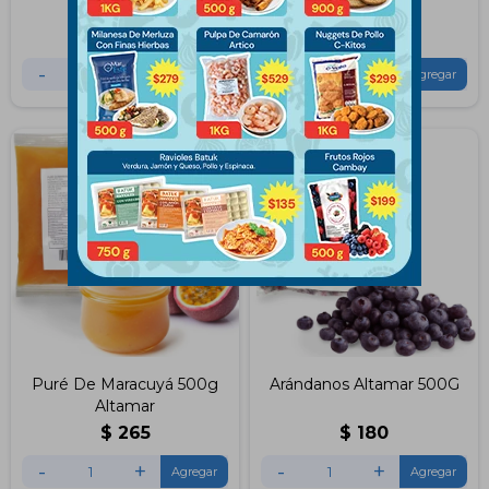
$
235
$
145
-
+
-
+
Puré De Maracuyá 500g
Arándanos Altamar 500G
Altamar
$
265
$
180
-
+
-
+