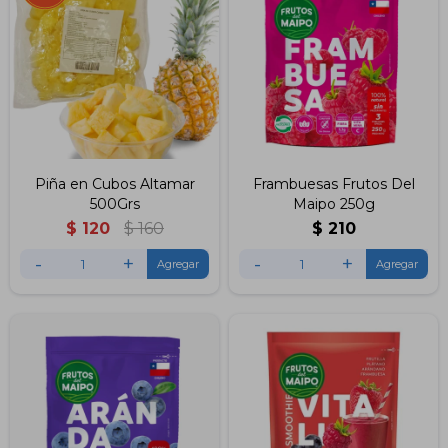
Piña en Cubos Altamar
Frambuesas Frutos Del
500Grs
Maipo 250g
$
120
$
160
$
210
-
+
-
+