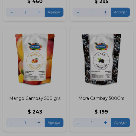
$
460
$
295
-
+
-
+
Mango Cambay 500 grs
Mora Cambay 500Grs
$
243
$
199
-
+
-
+