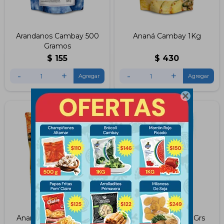
Arandanos Cambay 500
Ananá Cambay 1Kg
Gramos
$
155
$
430
-
+
-
+

Anana Cambay 500 Grs
Moras Friomix 400Grs