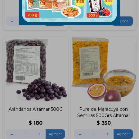
Altamar
$
145
$
265
-
+
-
+
Arándanos Altamar 500G
Pure de Maracuya con
Semillas 500Grs Altamar
$
180
$
350
-
+
-
+