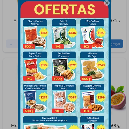

Ananá Cambay 1Kg
Anana Cambay 500 Grs
$
430
$
235
-
+
-
+
Moras Friomix 400Grs
Puré De Maracuyá 500g