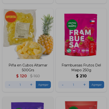
Piña en Cubos Altamar
Frambuesas Frutos Del
500Grs
Maipo 250g
$
120
$
160
$
210
-
+
-
+