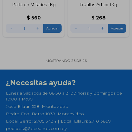
Palta en Mitades 1Kg
Frutillas Artico 1Kg
$
560
$
268
-
+
-
+
MOSTRANDO
26
DE
26
¿Necesitas ayuda?
Lunes a Sábados de 08:30 a 21:00 horas y Domingos de
10:00 a 14:00
José Ellauri 558, Montevideo
Pedro Fco. Berro 1039, Montevideo
Local Berro: 2705 3434 | Local Ellauri: 2710 3899
pedidos@5oceanos.com.uy