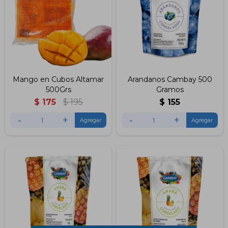
Mango en Cubos Altamar
Arandanos Cambay 500
500Grs
Gramos
$
175
$
195
$
155
-
+
-
+