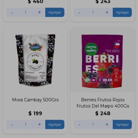
$
460
$
243
-
+
-
+
Mora Cambay 500Grs
Berries Frutos Rojos
Frutos Del Maipo 400Gs
$
199
$
248
-
+
-
+