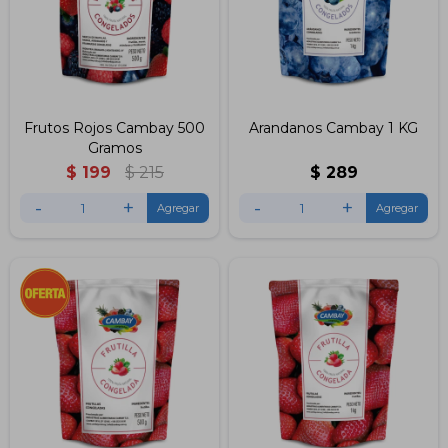
Frutos Rojos Cambay 500
Arandanos Cambay 1 KG
Gramos
$
199
$
215
$
289
-
+
-
+