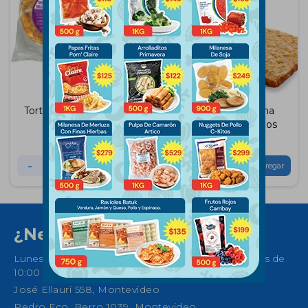
Tortilla con Cebolla 500
Tortilla a la Plancha
Gramos
Uprena 750 Gramos
$
284
$
345
-
+
-
+
¿Necesitas ayuda?
Lunes a Sábados de 08:30 a 21:00 horas y Domingos de
10:00 a 14:00
José Ellauri 558, Montevideo
Pedro Fco. Berro 1039, Montevideo