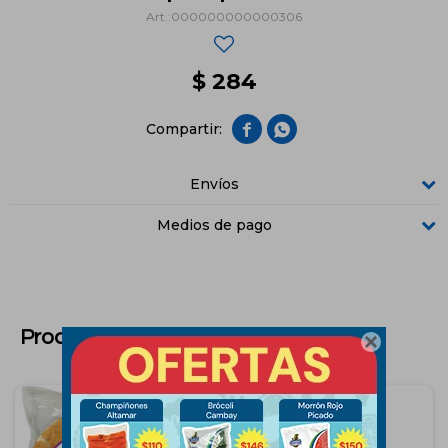
000000000000306
$
284


Envíos
Medios de pago
Productos que te pueden interesar
