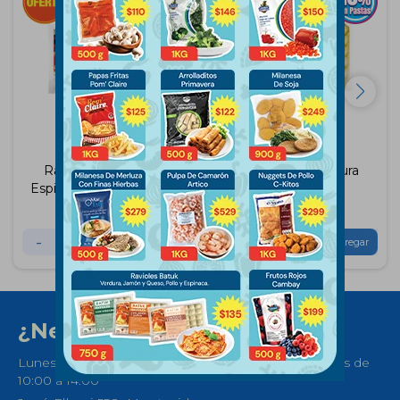
Ravioles de Pollo y
Ravioles de Verdura
Espinaca Batuk 750Grs
Batuk 750Grs
$
122
$
145
$
122
$
145
-
+
-
+
¿Necesitas ayuda?
Lunes a Sábados de 08:30 a 21:00 horas y Domingos de
10:00 a 14:00