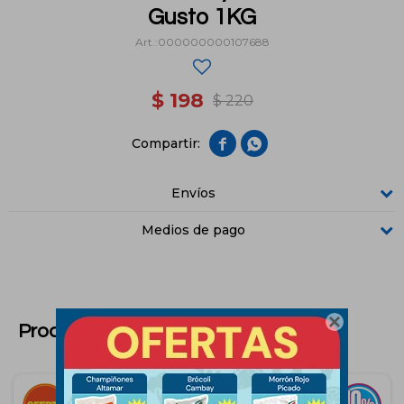
Gusto 1KG
000000000107688
$
198
$
220


Envíos
Medios de pago

Productos que te pueden interesar