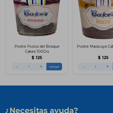
Postre Frutos del Bosque
Postre Maracuya Ca
Cakes 100Grs
$
125
$
125
-
+
-
+
¿Necesitas ayuda?