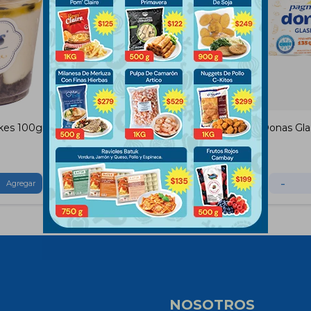
kes 100gr
Postre Diamantita 100 Gramos
Donas Gla
$
125
-
+
-
NOSOTROS