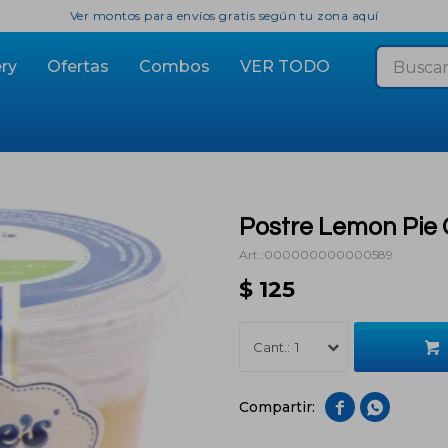
Ver montos para envíos gratis según tu zona aquí
ry
Ofertas
Combos
VER TODO
Postre Lemon Pie 
000000000000589
$
125
1

