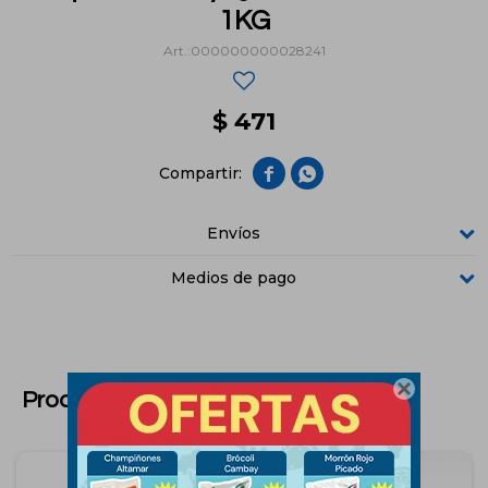
1KG
000000000028241
$
471


Envíos
Medios de pago

Productos que te pueden interesar