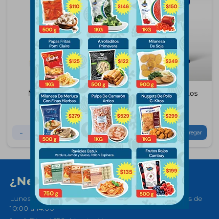
Ñoquis Crufi 1Kg
Ñoquis de Papa Los
Abuelos 1 KG
$
208
$
236
-
+
-
+
¿Necesitas ayuda?
Lunes a Sábados de 08:30 a 21:00 horas y Domingos de
10:00 a 14:00