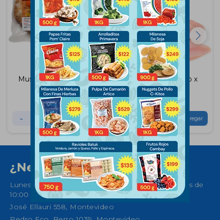
Muslo de Pollo Cocido
Suprema de Pollo x
x500grs
650gr
$
175
$
360
-
+
-
+
¿Necesitas ayuda?
Lunes a Sábados de 08:30 a 21:00 horas y Domingos de
10:00 a 14:00
José Ellauri 558, Montevideo
Pedro Fco. Berro 1039, Montevideo