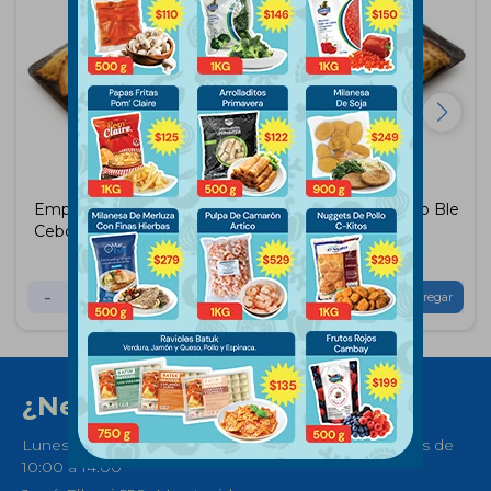
Empanadas de Queso y
Empanadas de Pollo Ble
Cebolla Ble 10 Unidades
10 Unidades
$
540
$
540
-
+
-
+
¿Necesitas ayuda?
Lunes a Sábados de 08:30 a 21:00 horas y Domingos de
10:00 a 14:00