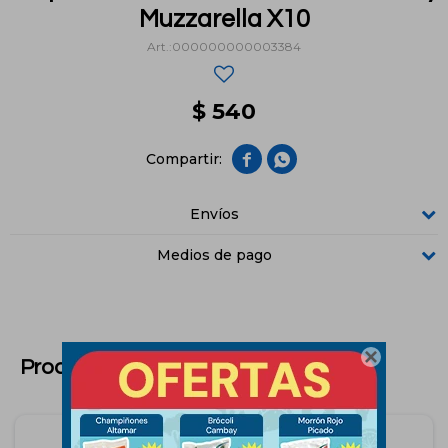
Muzzarella X10
000000000003384
$
540


Envíos
Medios de pago

Productos que te pueden interesar