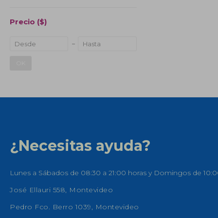
Precio
($)
OK
¿Necesitas ayuda?
Lunes a Sábados de 08:30 a 21:00 horas y Domingos de 10:0
José Ellauri 558, Montevideo
Pedro Fco. Berro 1039, Montevideo