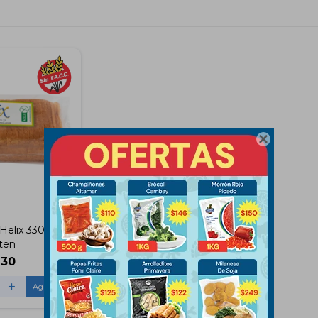

elix 330gr Sin
ten
230
+