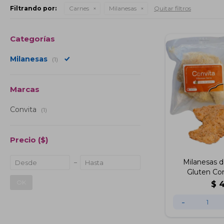
Filtrando por:
Carnes
Milanesas
Quitar filtros
Categorías
Milanesas
(1)
Marcas
Convita
(1)
Precio
($)
Milanesas d
Gluten Co
OK
$
-