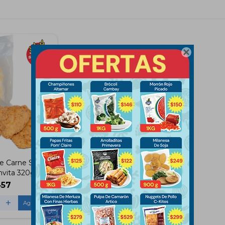

e Carne Sin
nvita 320g
457
+