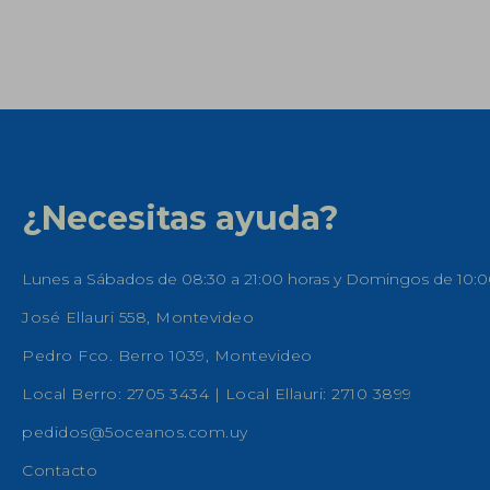
¿Necesitas ayuda?
Lunes a Sábados de 08:30 a 21:00 horas y Domingos de 10:0
José Ellauri 558, Montevideo
Pedro Fco. Berro 1039, Montevideo
Local Berro: 2705 3434 | Local Ellauri: 2710 3899
pedidos@5oceanos.com.uy
Contacto