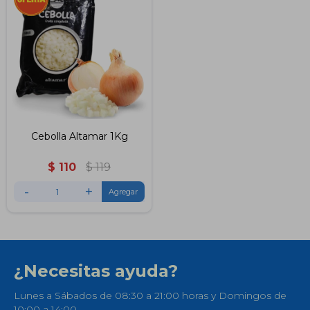
Cebolla Altamar 1Kg
$
110
$
119
-
+
¿Necesitas ayuda?
Lunes a Sábados de 08:30 a 21:00 horas y Domingos de
10:00 a 14:00