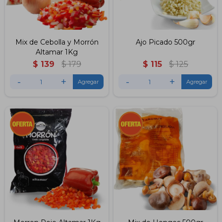
Mix de Cebolla y Morrón
Ajo Picado 500gr
Altamar 1Kg
$
139
$
179
$
115
$
125
-
+
-
+