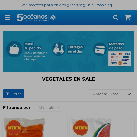
Ver montos para envíos gratis según tu zona aquí

VEGETALES EN SALE
Recomendados
Filtrando por:
Vegetales