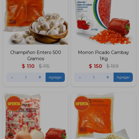
Champiñon Entero 500
Morron Picado Cambay
Gramos
1Kg
$
110
$
115
$
150
$
159
-
+
-
+