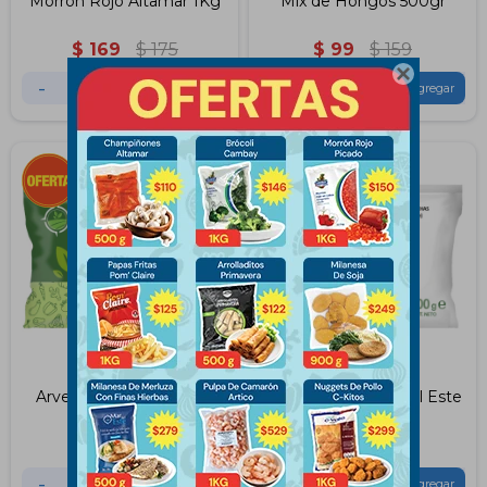
Morron Rojo Altamar 1Kg
Mix de Hongos 500gr
$
169
$
175
$
99
$
159

-
+
-
+
Arvejas Huerta del Este
Chauchas Huerta del Este
400 Grs
400Grs
$
84
$
89
$
79
$
89
-
+
-
+