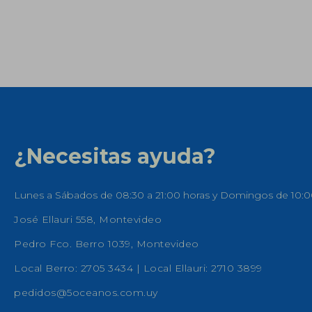
¿Necesitas ayuda?
Lunes a Sábados de 08:30 a 21:00 horas y Domingos de 10:0
José Ellauri 558, Montevideo
Pedro Fco. Berro 1039, Montevideo
Local Berro: 2705 3434 | Local Ellauri: 2710 3899
pedidos@5oceanos.com.uy