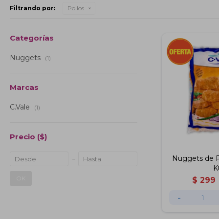
Filtrando por:
Pollos
Categorías
Nuggets
(1)
Marcas
C.Vale
(1)
Precio
($)
Nuggets de Po
K
OK
$
299
-