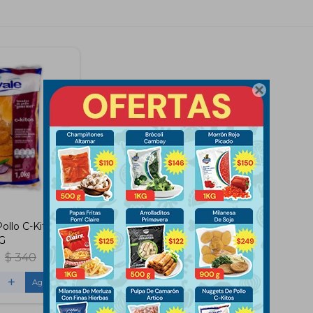

llo C-Kitos 1
G
$
340
+