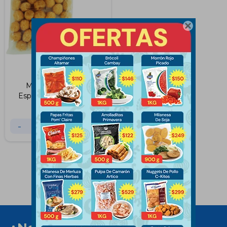

Mini Croquetas de
Espinaca y Queso 1 KG
$
370
$
414
-
+