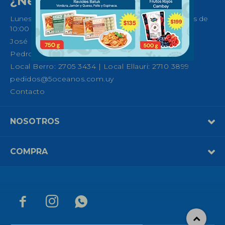
¿Necesitas ayuda?
Lunes a Sábados de 08:30 a 21:00 horas y Domingos de
10:00 a 14:00
José Ellauri 558, Montevideo
Pedro Fco. Berro 1039, Montevideo
Local Berro: 2705 3434 | Local Ellauri: 2710 3899
pedidos@5oceanos.com.uy
Contacto
NOSOTROS
COMPRA


