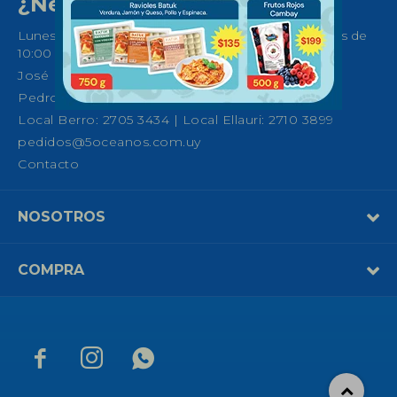
¿Necesitas ayuda?
Lunes a Sábados de 08:30 a 21:00 horas y Domingos de
10:00 a 14:00
José Ellauri 558, Montevideo
Pedro Fco. Berro 1039, Montevideo
Local Berro: 2705 3434 | Local Ellauri: 2710 3899
pedidos@5oceanos.com.uy
Contacto
NOSOTROS
COMPRA


