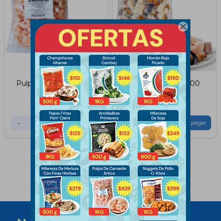

Pulpa de Camaron 1 KG
Mix de Mariscos 500
Gramos
$
529
$
593
$
179
$
219
-
+
-
+