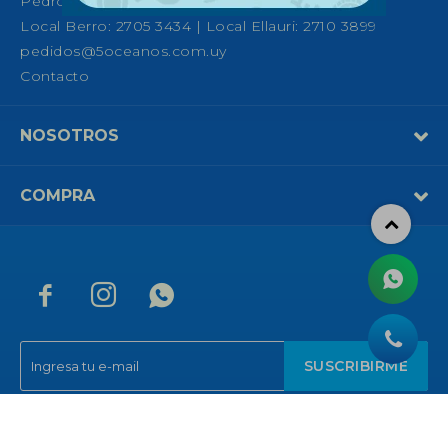
Pedro Fco. Berro 1039, Montevideo
Local Berro: 2705 3434 | Local Ellauri: 2710 3899
pedidos@5oceanos.com.uy
Contacto
NOSOTROS
COMPRA



SUSCRIBIRME