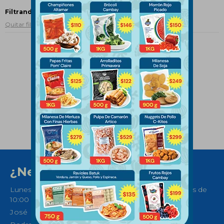
Filtrando por:
Comidas preparadas
Burritos
Quitar filtros
¿Necesitas ayuda?
Lunes a Sábados de 08:30 a 21:00 horas y Domingos de
10:00 a 14:00
José Ellauri 558, Montevideo