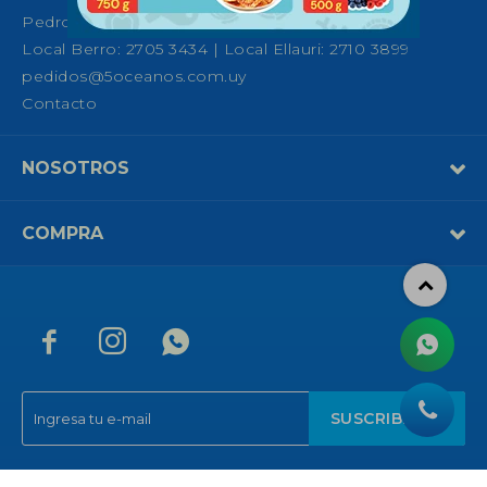
Pedro Fco. Berro 1039, Montevideo
Local Berro: 2705 3434 | Local Ellauri: 2710 3899
pedidos@5oceanos.com.uy
Contacto
NOSOTROS
COMPRA



SUSCRIBIRME