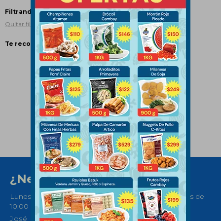
Filtrando por:
Comidas preparadas
Burritos
Quitar filtros
Te recomendamos quitar:
Comidas preparadas
¿Necesitas ayuda?
Lunes a Sábados de 08:30 a 21:00 horas y Domingos de
10:00 a 14:00
José Ellauri 558, Montevideo